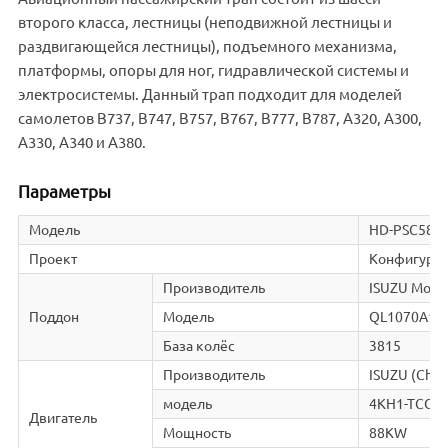
второго класса, лестницы (неподвижной лестницы и
раздвигающейся лестницы), подъемного механизма,
платформы, опоры для ног, гидравлической системы и
электросистемы. Данный трап подходит для моделей
самолетов B737, B747, B757, B767, B777, B787, A320, A300,
A330, A340 и A380.
Параметры
Модель
HD-PSC580
Проект
Конфигурац
Производитель
ISUZU Motor
Поддон
Модель
QL1070A1K
База колёс
3815
Производитель
ISUZU (Chon
модель
4KH1-TCG4
Двигатель
Мощность
88KW