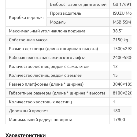
Выброс газов от двигателей
GB 17691-20
Производитель
ISUZU Motor
Коробка передач
Модель
MSB-5SM
Максимальный угол наклона подъема
38.5°
Собственная масса
7150 kg
Размер лестницы (длина х ширина х высота)
1500×292×
Рабочая высота пассажирского лифта
2400-5800
Количество лестниц рядом с самолетом
12
Количество лестниц рядом с землей
15
Размер платформы (длина * ширина)
3040×1850
Габаритные размеры (длина * ширина * высота)
8100×2200
Количество хвостовых лестниц
1
Дорожный просвет
180
Минимальный радиус поворота
17900
Характеристики